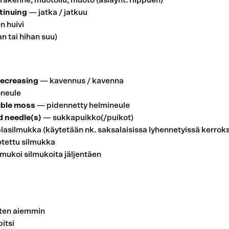
akenne, muotoilu, muoto (asiayht. riippuen)
tinuing
— jatka / jatkuu
n huivi
n tai hihan suu)
decreasing
— kavennus / kavenna
neule
uble moss
— pidennetty helmineule
d needle(s)
— sukkapuikko(/puikot)
asilmukka (käytetään nk. saksalaisissa lyhennetyissä kerroks
tettu silmukka
mukoi silmukoita jäljentäen
ten aiemmin
itsi