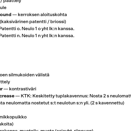
/ päättely
ule
round
— kerroksen aloituskohta
kaksivärinen patentti / briossi)
atentti o. Neulo 1 o yht lk:n kanssa.
Quick
atentti n. Neulo 1 n yht lk:n kanssa.
oen silmukoiden välistä
ttely
ur
— kontrastiväri
ecrease
— KTK: Keskitetty tuplakavennus: Nosta 2 s neulomatta
osta neulomatta nostetut s:t neulotun s:n yli. (2 s kavennettu)
mikkopuikko
ukoita)