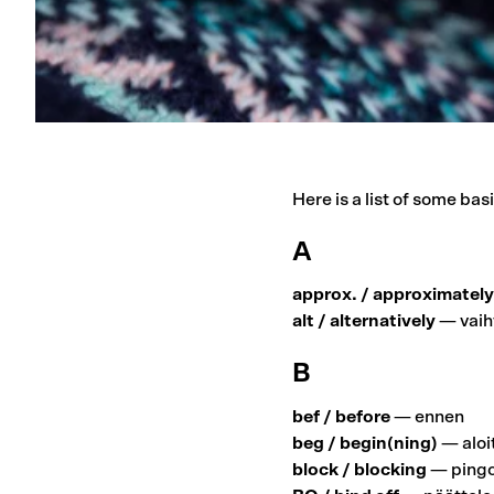
Here is a list of some bas
A
approx. / approximately
alt / alternatively
— vaiht
B
bef / before
— ennen
beg / begin(ning)
— aloit
block / blocking
— pingo