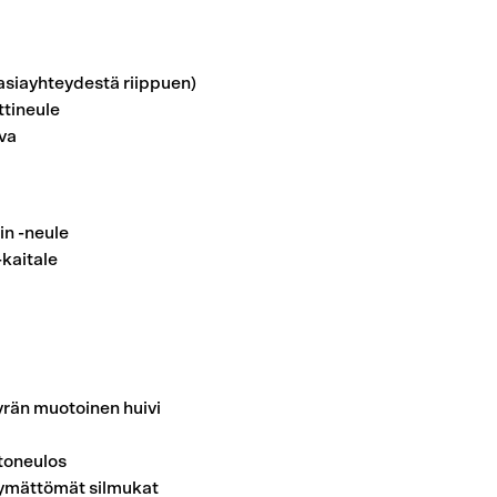
siayhteydestä riippuen)
tineule
va
in -neule
-kaitale
rän muotoinen huivi
toneulos
mättömät silmukat