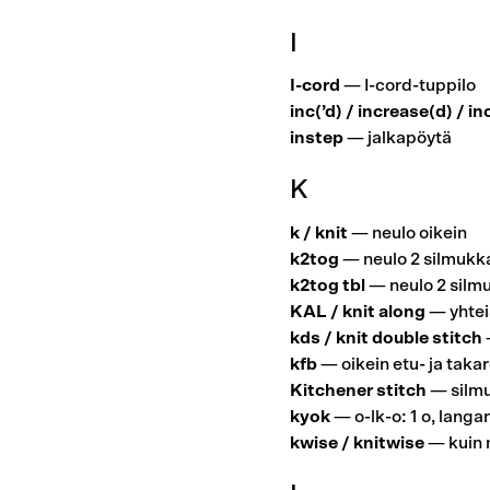
I
I-cord
— I-cord-tuppilo
inc(’d) / increase(d) / i
instep
— jalkapöytä
K
k / knit
— neulo oikein
k2tog
— neulo 2 silmukka
k2tog tbl
— neulo 2 silmu
KAL / knit along
— yhtei
kds / knit double stitch
kfb
— oikein etu- ja taka
Kitchener stitch
— silmu
kyok
— o-lk-o: 1 o, langa
kwise / knitwise
— kuin n