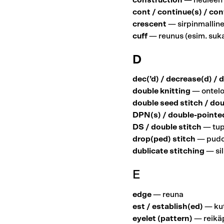
construction
— neuleen r
cont / continue(s) / con
crescent
— sirpinmalline
cuff
— reunus (esim. suka
D
dec(’d) / decrease(d) / 
double knitting
— ontelo
double seed stitch / do
DPN(s) / double-pointe
DS / double stitch
— tupl
drop(ped) stitch
— pudo
dublicate stitching
— sil
E
edge
— reuna
est / establish(ed)
— ku
eyelet (pattern)
— reikäp