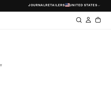
JOURNAL
RETAILERS
UNITED STATES
RY