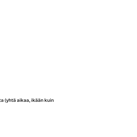
 cart is curre
empty
 (yhtä aikaa, ikään kuin
No product has been selected yet.