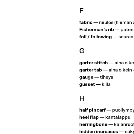
F
fabric
— neulos (hieman a
Fisherman’s rib
— patent
foll / following
— seuraa
G
garter stitch
— aina oike
garter tab
— aina oikein 
gauge
— tiheys
gusset
— kiila
H
half pi scarf
— puoliympy
heel flap
— kantalappu
herringbone
— kalanruo
hidden increases
— näky