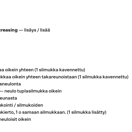
ncreasing
— lisäys / lisää
a oikein yhteen (1 silmukka kavennettu)
kkaa oikein yhteen takareunoistaan (1 silmukka kavennettu)
sneulonta
— neulo tuplasilmukka oikein
reunasta
kointi / silmukoiden
nkierto, 1 o samaan silmukkaan. (1 silmukka lisätty)
euloisit oikein