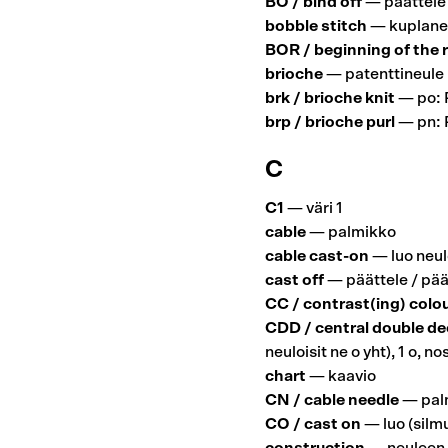
BO / bind off
— päättele 
bobble stitch
— kuplane
BOR / beginning of the 
brioche
— patenttineule (
brk / brioche knit
— po: P
brp / brioche purl
— pn: P
C
C1
— väri 1
cable
— palmikko
cable cast-on
— luo neul
cast off
— päättele / pää
CC / contrast(ing) colo
CDD / central double d
neuloisit ne o yht), 1 o, n
chart
— kaavio
CN / cable needle
— pal
CO / cast on
— luo (silm