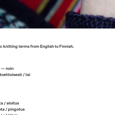
ic knitting terms from English to Finnish.
— noin
oehtoisesti / tai
a / aloitus
ta / pingotus